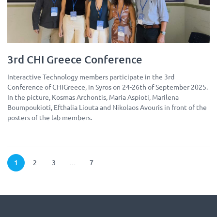
3rd CHI Greece Conference
Interactive Technology members participate in the 3rd
Conference of CHIGreece, in Syros on 24-26th of September 2025.
In the picture, Kosmas Archontis, Maria Aspioti, Marilena
Boumpoukioti, Efthalia Liouta and Nikolaos Avouris in front of the
posters of the lab members.
Page
Page
Page
Page
1
2
3
…
7