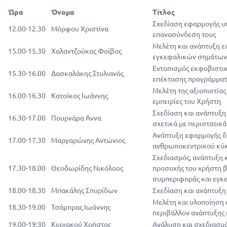
Ώρα
Όνομα
Τίτλος
Σχεδίαση εφαρμογής υ
12.00-12.30
Μόρφου Χριστίνα
επανασύνδεση τους
Μελέτη και ανάπτυξη 
15.00-15.30
Χαλαντζούκας Φοίβος
εγκεφαλικών σημάτων
Εντοπισμός εκφοβιστι
15.30-16.00
Δασκαλάκης Στυλιανός
επέκτασης προγράμματο
Μελέτη της αξιοπιστία
16.00-16.30
Κατοίκος Ιωάννης
εμπειρίες του Χρήστη
Σχεδίαση και ανάπτυξη
16.30-17.00
Πουρνάρα Άννα
σχετικά με περιστατικά
Ανάπτυξη εφαρμογής δι
17.00-17.30
Μαργαρώνης Αντώνιος
ανθρωποκεντρικού κύκ
Σχεδιασμός, ανάπτυξη κ
17.30-18.00
Θεοδωρίδης Νικόλαος
προσοχής του χρήστη 
συμπεριφοράς και εγκ
18.00-18.30
Μπακάλης Σπυρίδων
Σχεδίαση και ανάπτυξ
Μελέτη και υλοποίηση 
18.30-19.00
Τσάμπρας Ιωάννης
περιβάλλον ανάπτυξης
19.00-19:30
Κυριακού Χρήστος
Ανάλυση και σχεδιασμ