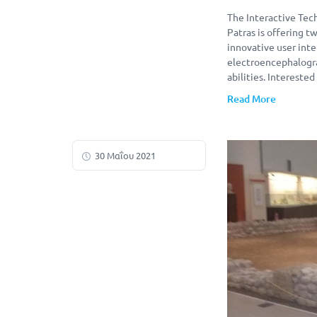
The Interactive Tec
Patras is offering t
innovative user int
electroencephalogra
abilities. Interested
Read More
30 Μαΐου 2021