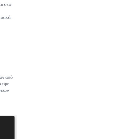
αι στο
κτυακά
αν από
σκεψη
άσεων