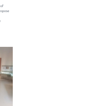
 of
propose
e