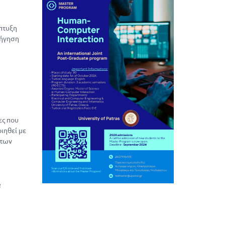
πτυξη
οήγηση
ες που
ιηθεί με
 των
f