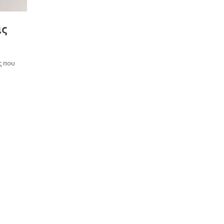
ας
ς που