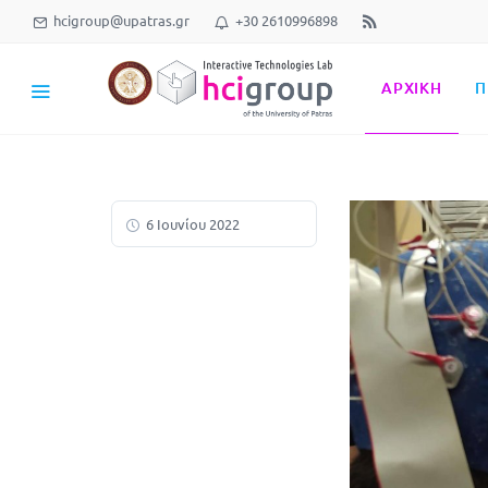
hcigroup@upatras.gr
+30 2610996898
ΑΡΧΙΚΉ
Π
6 Ιουνίου 2022